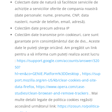
Colectam date de natură să faciliteze serviciile de
achiziție a serviciilor oferite de compania noastră
(date personale: nume, prenume, CNP, data
nasterii, număr de telefon, email, adresă).
Colectăm date precum adresa IP
Colectăm date transmise prin cookieuri, care sunt
garantate prin consimțământul dat de dvs., Aceste
date le puteți șterge oricând. Am pregătit un link
pentru a vă informa cum puteți realiza acest lucru
:
https://support.google.com/accounts/answer/320
50?
hl=en&co=GENIE.Platform%3DDesktop
,
https://sup
port.mozilla.org/en-US/kb/clear-cookies-and-site-
data-firefox
,
https://www.opera.com/case-
studies/clean-browser-and-remove-trackers
. Mai
multe detalii legate de politica cookies regăsiți
accesând următorul link:
https://izosun.ro/politica-